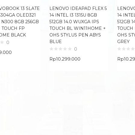
IVOBOOK 13 SLATE
LENOVO IDEAPAD FLEX 5
LENOVO
3304GA OLED321
14 INTEL I3 1315U 8GB
14 INTE
3 N300 8GB 256GB
512GB 14.0 WUXGA IPS
512GB 1
D TOUCH FP
TOUCH BL WIN11HOME +
TOUCH 
OME BLACK
OHS STYLUS PEN ABYS
OHS ST
BLUE
GREY
0
0
9.000
Rp
10.299.000
Rp
10.2