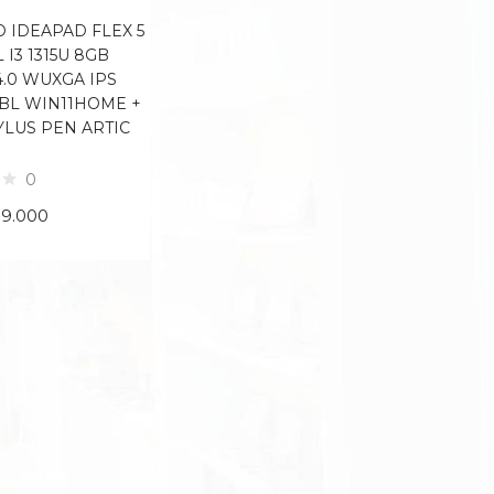
 IDEAPAD FLEX 5
L I3 1315U 8GB
4.0 WUXGA IPS
BL WIN11HOME +
YLUS PEN ARTIC
0
99.000