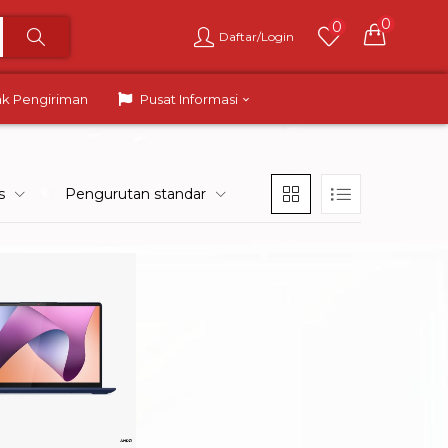
0
0
Daftar/Login
ak Pengiriman
Pusat Informasi
s
Pengurutan standar