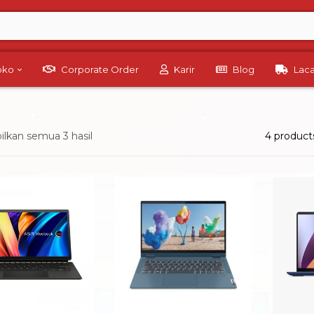
Toko
Corporate Order
Karir
Blog
Lac
lkan semua 3 hasil
4 product