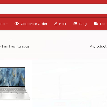
Toko
Corporate Order
Karir
Blog
Lac
kan hasil tunggal
4 product