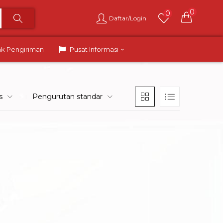
0
0
Daftar/Login
ak Pengiriman
Pusat Informasi
s
Pengurutan standar