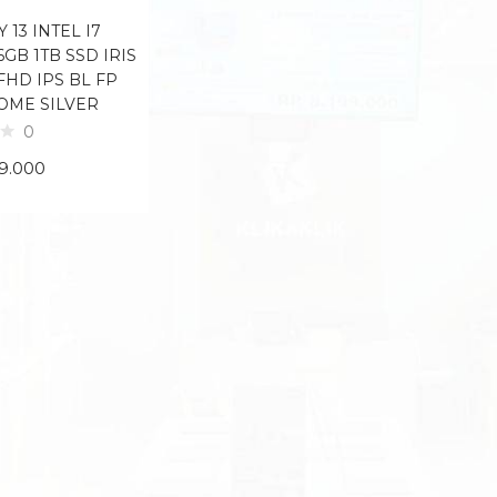
 13 INTEL I7
16GB 1TB SSD IRIS
 FHD IPS BL FP
OME SILVER
0
99.000