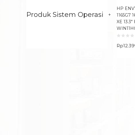
HP ENVY
Produk Sistem Operasi
1165G7 
XE 13.3″
WIN11H
Rp
12.3