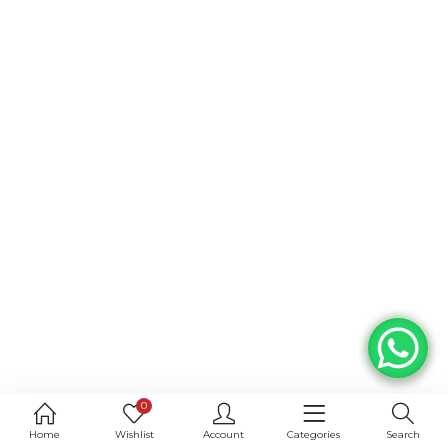
0
Home
Wishlist
Account
Categories
Search