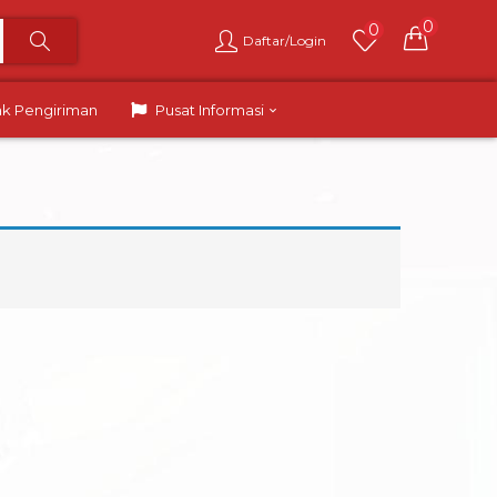
0
0
Daftar/Login
ak Pengiriman
Pusat Informasi