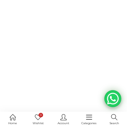
0
Home
Wishlist
Account
Categories
Search