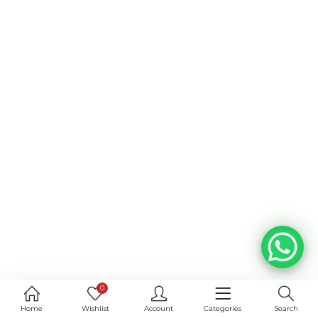
0
Home
Wishlist
Account
Categories
Search