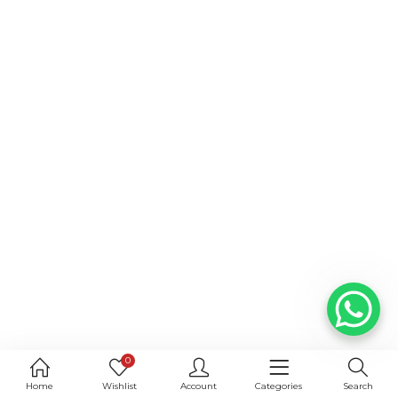
0
Home
Wishlist
Account
Categories
Search