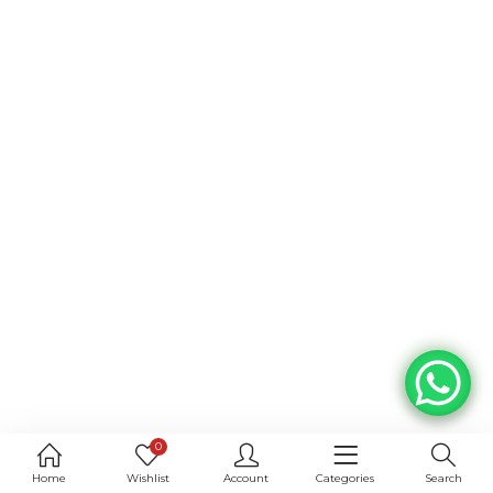
0
Home
Wishlist
Account
Categories
Search