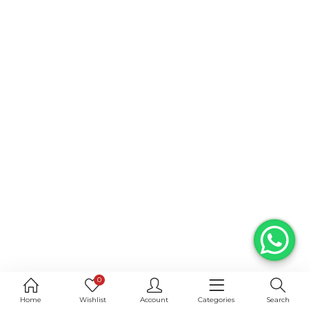
0
Home
Wishlist
Account
Categories
Search