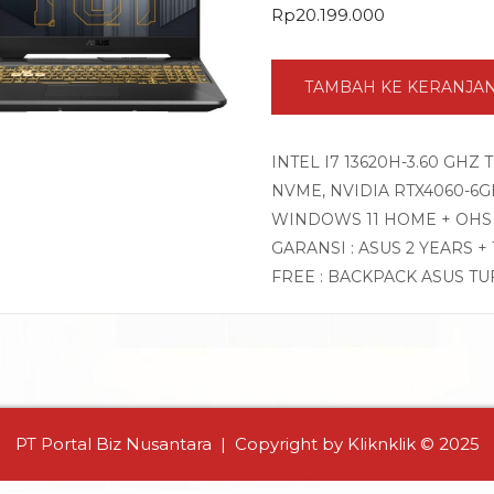
Rp
20.199.000
TAMBAH KE KERANJA
INTEL I7 13620H-3.60 GHZ
NVME, NVIDIA RTX4060-6GB 
WINDOWS 11 HOME + OHS 
GARANSI : ASUS 2 YEARS +
FREE : BACKPACK ASUS TU
PT Portal Biz Nusantara | Copyright by Kliknklik © 2025