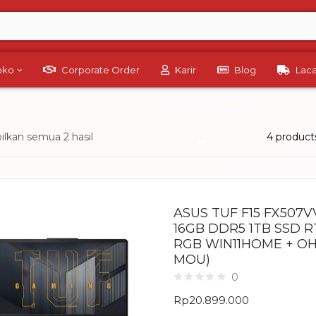
Toko
Corporate Order
Karir
Blog
Lac
lkan semua 2 hasil
4 product
ASUS TUF F15 FX507V
16GB DDR5 1TB SSD R
RGB WIN11HOME + OHS
MOU)
0
Rp
20.899.000