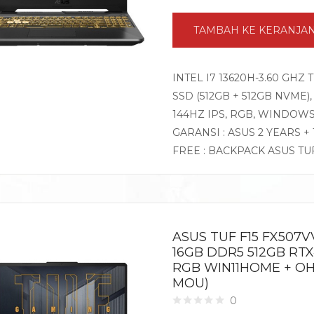
TAMBAH KE KERANJA
INTEL I7 13620H-3.60 GHZ
SSD (512GB + 512GB NVME),
144HZ IPS, RGB, WINDOWS
GARANSI : ASUS 2 YEARS +
FREE : BACKPACK ASUS TU
ASUS TUF F15 FX507V
16GB DDR5 512GB RTX
RGB WIN11HOME + OHS
MOU)
0