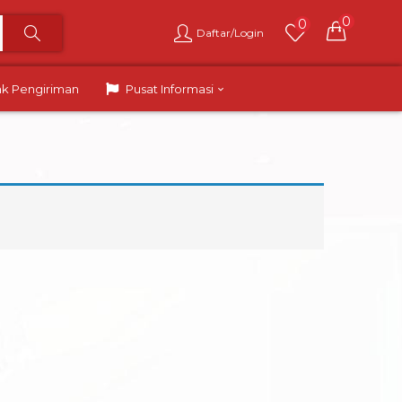
0
0
Daftar/Login
ak Pengiriman
Pusat Informasi