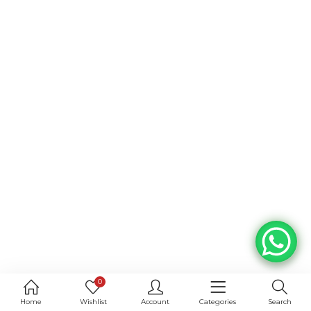
0
Home
Wishlist
Account
Categories
Search