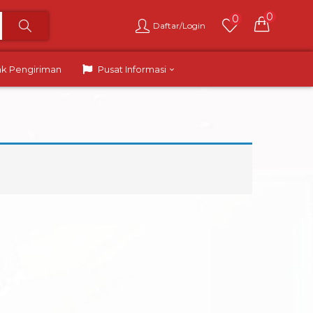
0
0
Daftar/Login
ak Pengiriman
Pusat Informasi