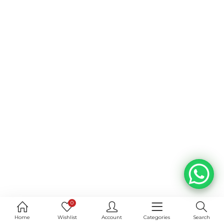
0
Home
Wishlist
Account
Categories
Search