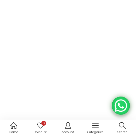
0
Home
Wishlist
Account
Categories
Search