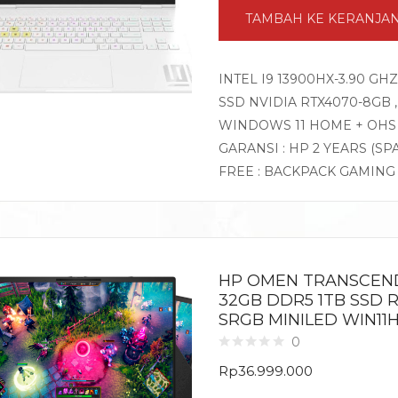
TAMBAH KE KERANJA
INTEL I9 13900HX-3.90 GH
SSD NVIDIA RTX4070-8GB , 
WINDOWS 11 HOME + OHS
GARANSI : HP 2 YEARS (SP
FREE : BACKPACK GAMIN
HP OMEN TRANSCEND 
32GB DDR5 1TB SSD R
SRGB MINILED WIN11
0
Rp
36.999.000