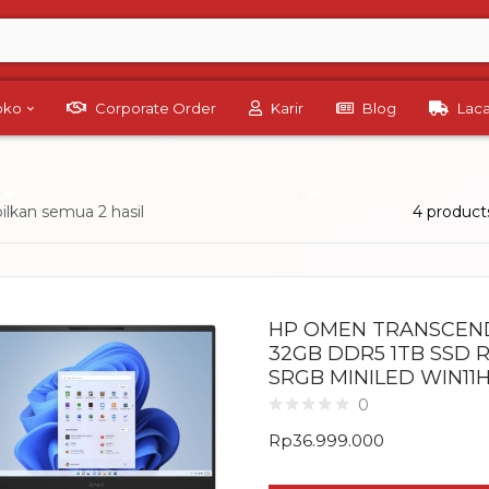
Toko
Corporate Order
Karir
Blog
Lac
lkan semua 2 hasil
4 product
HP OMEN TRANSCEND 
32GB DDR5 1TB SSD R
SRGB MINILED WIN11
0
Rp
36.999.000