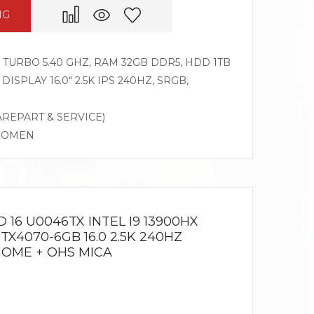
NG
Z TURBO 5.40 GHZ, RAM 32GB DDR5, HDD 1TB
DISPLAY 16.0″ 2.5K IPS 240HZ, SRGB,
AREPART & SERVICE)
G OMEN
16 U0046TX INTEL I9 13900HX
TX4070-6GB 16.0 2.5K 240HZ
HOME + OHS MICA