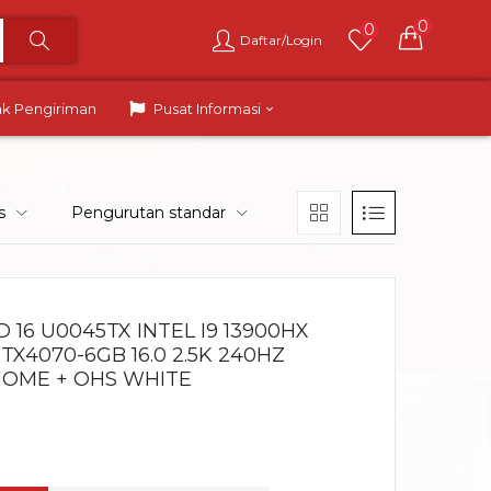
0
0
Daftar/Login
ak Pengiriman
Pusat Informasi
s
Pengurutan standar
16 U0045TX INTEL I9 13900HX
TX4070-6GB 16.0 2.5K 240HZ
HOME + OHS WHITE