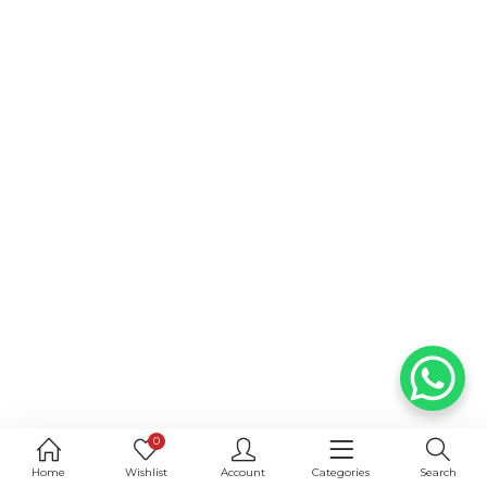
0
Home
Wishlist
Account
Categories
Search