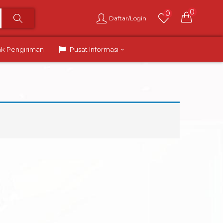
0
0
Daftar/Login
ak Pengiriman
Pusat Informasi