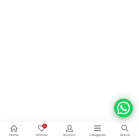
0
Home
Wishlist
Account
Categories
Search