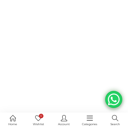
0
Home
Wishlist
Account
Categories
Search