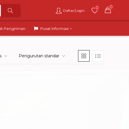
0
0
Daftar/Login
ak Pengiriman
Pusat Informasi
s
Pengurutan standar