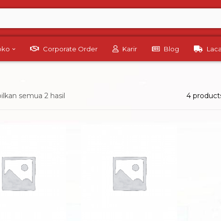
Toko
Corporate Order
Karir
Blog
Lac
lkan semua 2 hasil
4 product