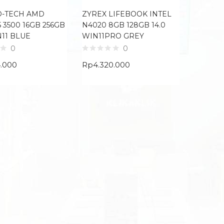
D-TECH AMD
ZYREX LIFEBOOK INTEL
 3500 16GB 256GB
N4020 8GB 128GB 14.0
N11 BLUE
WIN11PRO GREY
0
0
4.000
Rp
4.320.000