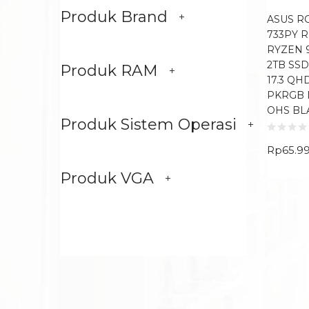
Produk Brand
ASUS RO
733PY 
RYZEN 
2TB SSD
Produk RAM
17.3 QH
PKRGB 
OHS BL
Produk Sistem Operasi
Rp
65.9
Produk VGA