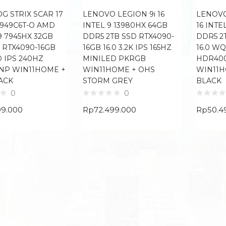
G STRIX SCAR 17
LENOVO LEGION 9i 16
LENOVO
R949C6T-O AMD
INTEL 9 13980HX 64GB
16 INTE
9 7945HX 32GB
DDR5 2TB SSD RTX4090-
DDR5 2
 RTX4090-16GB
16GB 16.0 3.2K IPS 165HZ
16.0 W
D IPS 240HZ
MINILED PKRGB
HDR40
NP WIN11HOME +
WIN11HOME + OHS
WIN11H
ACK
STORM GREY
BLACK
0
0
99.000
Rp
72.499.000
Rp
50.4