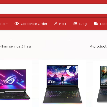
Toko
Corporate Order
Karir
Blog
Lac
lkan semua 3 hasil
4 product