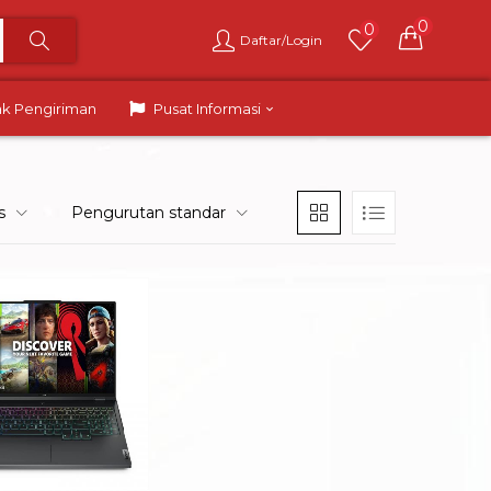
0
0
Daftar/Login
ak Pengiriman
Pusat Informasi
s
Pengurutan standar