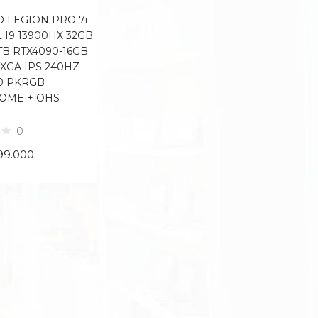
 LEGION PRO 7i
L I9 13900HX 32GB
TB RTX4090-16GB
QXGA IPS 240HZ
0 PKRGB
OME + OHS
0
99.000