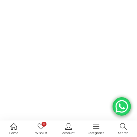
0
Home
Wishlist
Account
Categories
Search