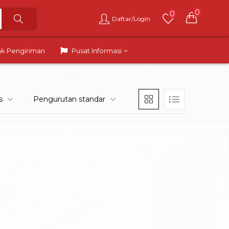
0
0
Daftar/Login
ak Pengiriman
Pusat Informasi
s
Pengurutan standar