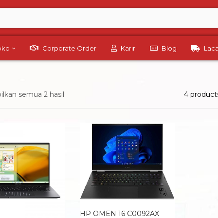
Toko
Corporate Order
Karir
Blog
Lac
lkan semua 2 hasil
4 product
HP OMEN 16 C0092AX