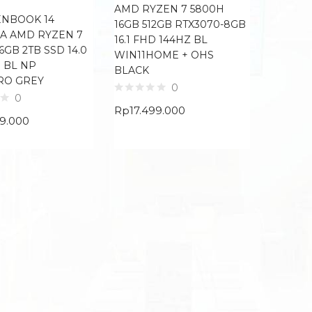
AMD RYZEN 7 5800H
ENBOOK 14
16GB 512GB RTX3070-8GB
A AMD RYZEN 7
16.1 FHD 144HZ BL
6GB 2TB SSD 14.0
WIN11HOME + OHS
 BL NP
BLACK
RO GREY
0
0
Rp
17.499.000
99.000