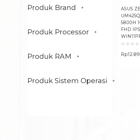
Produk Brand
ASUS Z
UM425Q
5800H 1
FHD IPS
Produk Processor
WIN11P
Rp
12.8
Produk RAM
Produk Sistem Operasi