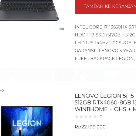
TAMBAH KE KERANJA
INTEL CORE I7 13650HX-3.
HDD 1TB SSD (512GB + 512G
FHD IPS 144HZ, 100SRGB,
GARANSI : LENOVO 3 YEAR
FREE : BACKPACK LEGION
vo
LENOVO LEGION 5i 15
512GB RTX4060-8GB 1
WIN11HOME + OHS + 
0
Rp
22.199.000