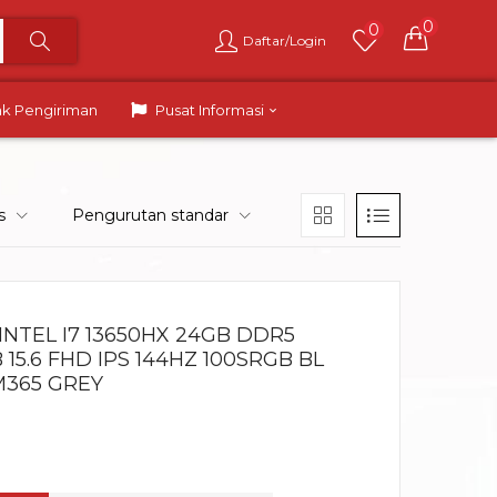
0
0
Daftar/Login
ak Pengiriman
Pusat Informasi
s
Pengurutan standar
 INTEL I7 13650HX 24GB DDR5
15.6 FHD IPS 144HZ 100SRGB BL
M365 GREY