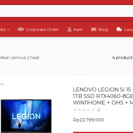
Toko
Corporate Order
Karir
Blog
Lac
lkan semua 2 hasil
4 product
vo
LENOVO LEGION 5i 15
1TB SSD RTX4060-8GB 
WIN11HOME + OHS + 
0
Rp
22.799.000