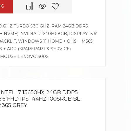
NG
70 GHZ TURBO 5.30 GHZ, RAM 24GB DDR5,
B NVME), NVIDIA RTX4060-8GB, DISPLAY 15.6″
 BACKLIT, WINDOWS 11 HOME + OHS + M365
S + ADP (SPAREPART & SERVICE)
, MOUSE LENOVO 300S
 INTEL I7 13650HX 24GB DDR5
5.6 FHD IPS 144HZ 100SRGB BL
M365 GREY