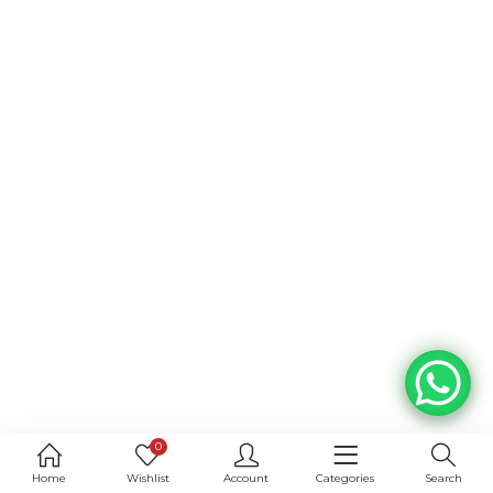
0
Home
Wishlist
Account
Categories
Search