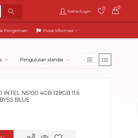
0
0
Daftar/Login
ak Pengiriman
Pusat Informasi
s
Pengurutan standar
INTEL N5100 4GB 128GB 11.6
BYSS BLUE
NG