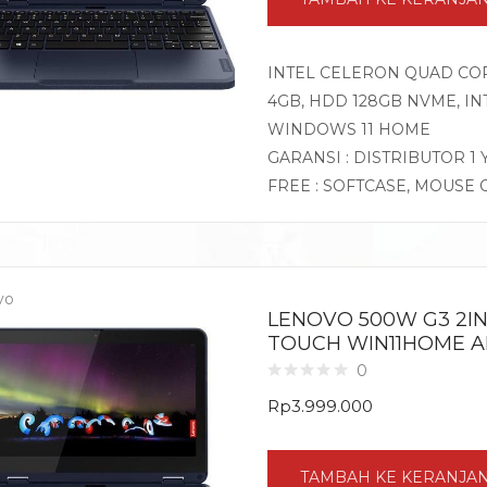
INTEL CELERON QUAD CORE
4GB, HDD 128GB NVME, IN
WINDOWS 11 HOME
GARANSI : DISTRIBUTOR 1
FREE : SOFTCASE, MOUSE 
vo
LENOVO 500W G3 2IN1
TOUCH WIN11HOME A
0
Rp
3.999.000
TAMBAH KE KERANJA