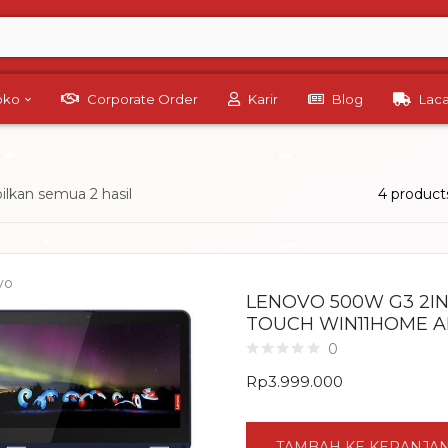
Toko
Corporate Order
Karir
Blog
Lac
lkan semua 2 hasil
4 product
vo
LENOVO 500W G3 2IN1 
TOUCH WIN11HOME A
0
Rp
3.999.000
TAMBAH KE KERANJA