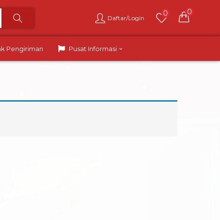
0
0
Daftar/Login
ak Pengiriman
Pusat Informasi