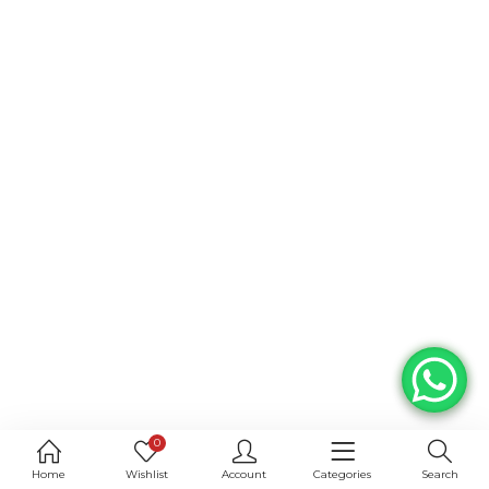
0
Home
Wishlist
Account
Categories
Search