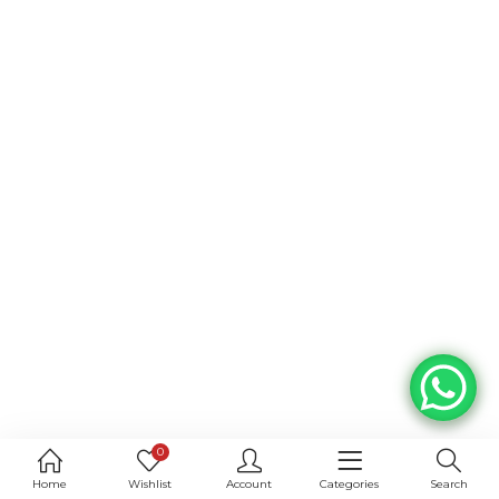
0
Home
Wishlist
Account
Categories
Search