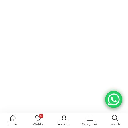
0
Home
Wishlist
Account
Categories
Search