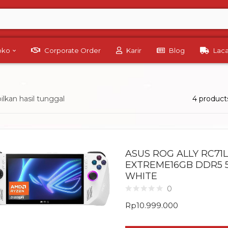
Toko
Corporate Order
Karir
Blog
Lac
kan hasil tunggal
4 product
ASUS ROG ALLY RC71
EXTREME16GB DDR5 5
WHITE
0
Rp
10.999.000