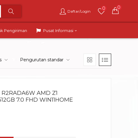
0
0
Daftar/Login
ak Pengiriman
Pusat Informasi
s
Pengurutan standar
L R2RADA6W AMD Z1
12GB 7.0 FHD WIN11HOME