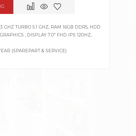
NG
3 GHZ TURBO 5.1 GHZ, RAM 16GB DDR5, HDD
RAPHICS , DISPLAY 7.0″ FHD IPS 120HZ,
 YEAR (SPAREPART & SERVICE)