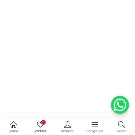
0
Home
Wishlist
Account
Categories
Search