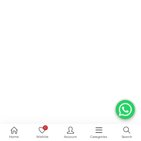
0
Home
Wishlist
Account
Categories
Search