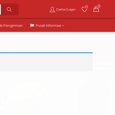
0
0
Daftar/Login
ak Pengiriman
Pusat Informasi