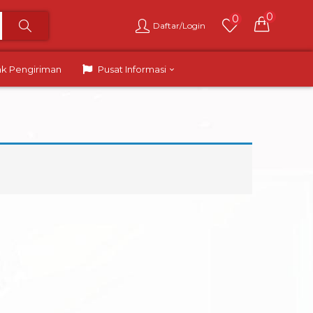
0
0
Daftar/Login
ak Pengiriman
Pusat Informasi