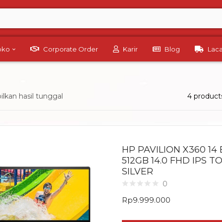
Toko
Corporate Order
Karir
Blog
Lac
kan hasil tunggal
4 product
HP PAVILION X360 14 
512GB 14.0 FHD IPS 
SILVER
0
Rp
9.999.000