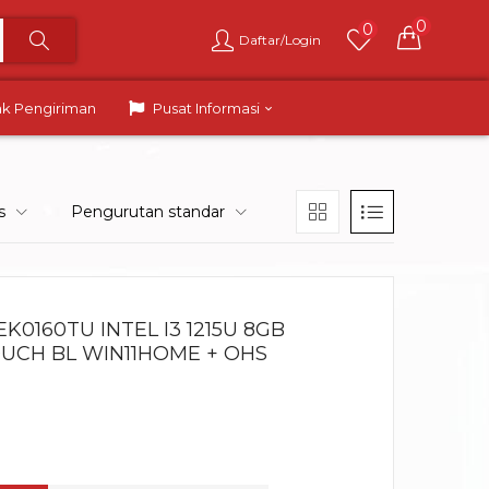
0
0
Daftar/Login
ak Pengiriman
Pusat Informasi
s
Pengurutan standar
EK0160TU INTEL I3 1215U 8GB
TOUCH BL WIN11HOME + OHS