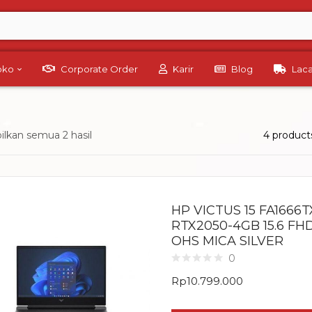
Toko
Corporate Order
Karir
Blog
Lac
lkan semua 2 hasil
4 product
HP VICTUS 15 FA1666T
RTX2050-4GB 15.6 FH
OHS MICA SILVER
0
Rp
10.799.000