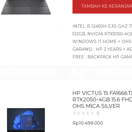
TAMBAH KE KERANJA
INTEL I5 12450H-3.30 GHZ
512GB, NVIDIA RTX3050-4GB 
WINDOWS 11 HOME + OHS
GARANSI : HP 2 YEARS + A
FREE : BACKPACK HP GAM
HP VICTUS 15 FA1666T
RTX2050-4GB 15.6 FH
OHS MICA SILVER
0
Rp
10.499.000