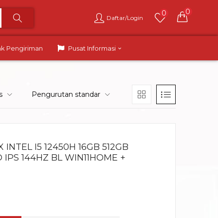
0
0
Daftar/Login
ak Pengiriman
Pusat Informasi
s
Pengurutan standar
X INTEL I5 12450H 16GB 512GB
D IPS 144HZ BL WIN11HOME +