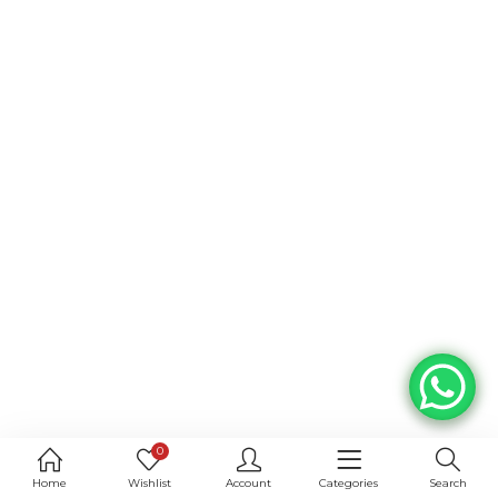
0
Home
Wishlist
Account
Categories
Search