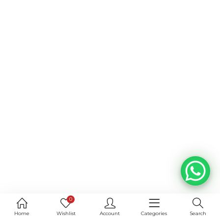
0
Home
Wishlist
Account
Categories
Search