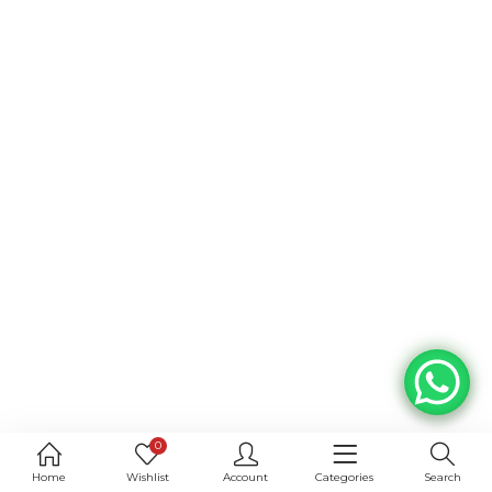
0
Home
Wishlist
Account
Categories
Search