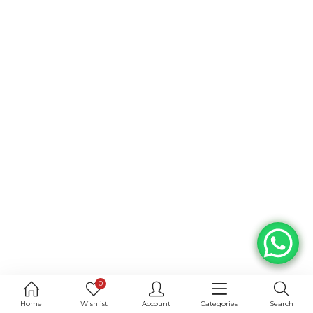
0
Home
Wishlist
Account
Categories
Search