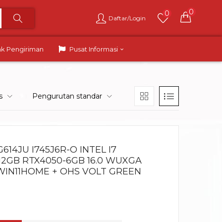
0
0
Daftar/Login
ak Pengiriman
Pusat Informasi
s
Pengurutan standar
614JU I745J6R-O INTEL I7
12GB RTX4050-6GB 16.0 WUXGA
 WIN11HOME + OHS VOLT GREEN