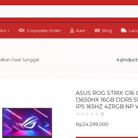
Toko
Corporate Order
Karir
Blog
Lac
kan hasil tunggal
4 product
ASUS ROG STRIX G16 G
13650HX 16GB DDR5 5
IPS 165HZ 4ZRGB NP
0
Rp
24.299.000