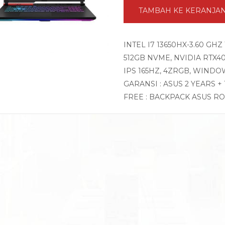
TAMBAH KE KERANJA
INTEL I7 13650HX-3.60 GH
512GB NVME, NVIDIA RTX405
IPS 165HZ, 4ZRGB, WINDO
GARANSI : ASUS 2 YEARS +
FREE : BACKPACK ASUS R