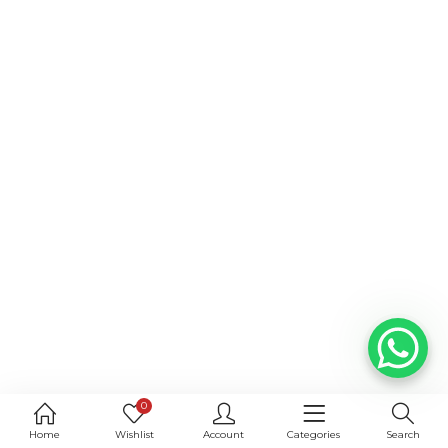
0
Home
Wishlist
Account
Categories
Search