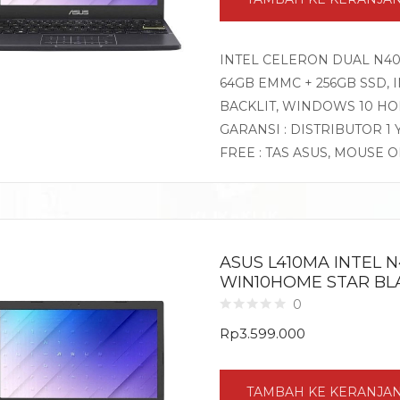
INTEL CELERON DUAL N402
64GB EMMC + 256GB SSD, 
BACKLIT, WINDOWS 10 H
GARANSI : DISTRIBUTOR 1
FREE : TAS ASUS, MOUSE 
ASUS L410MA INTEL 
WIN10HOME STAR BL
0
Rp
3.599.000
TAMBAH KE KERANJA