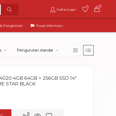
0
0
Daftar/Login
ak Pengiriman
Pusat Informasi
s
Pengurutan standar
4020 4GB 64GB + 256GB SSD 14″
ME STAR BLACK
NG