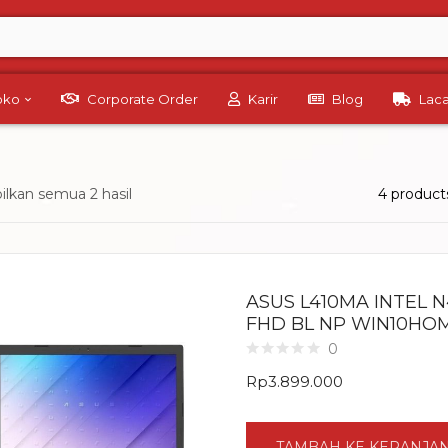
Toko
Corporate Order
Karir
Blog
Lac
lkan semua 2 hasil
4 product
ASUS L410MA INTEL N
FHD BL NP WIN10HO
0
Rp
3.899.000
TAMBAH KE KERANJA