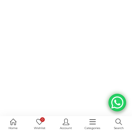
0
Home
Wishlist
Account
Categories
Search