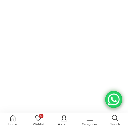
0
Home
Wishlist
Account
Categories
Search