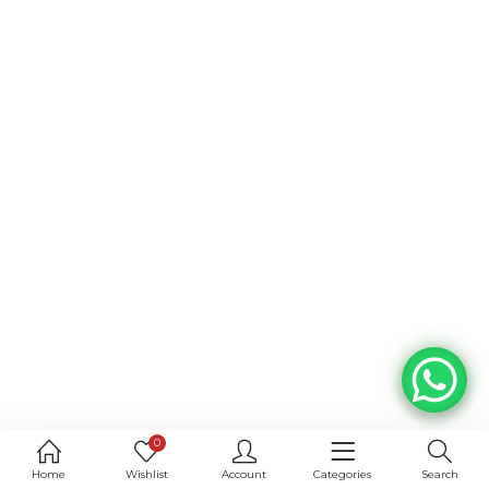
0
Home
Wishlist
Account
Categories
Search