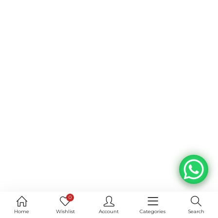
0
Home
Wishlist
Account
Categories
Search