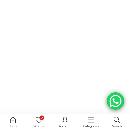
0
Home
Wishlist
Account
Categories
Search